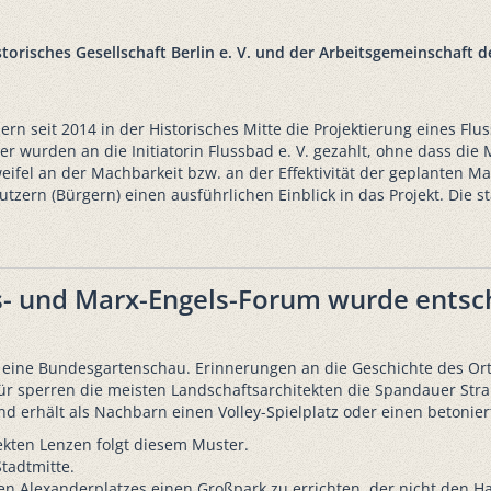
orisches Gesellschaft Berlin e. V. und der Arbeitsgemeinschaft d
rn seit 2014 in der Historisches Mitte die Projektierung eines Fl
lder wurden an die Initiatorin Flussbad e. V. gezahlt, ohne dass d
fel an der Machbarkeit bzw. an der Effektivität der geplanten 
tzern (Bürgern) einen ausführlichen Einblick in das Projekt. Die sta
- und Marx-Engels-Forum wurde entsc
eine Bundesgartenschau. Erinnerungen an die Geschichte des Ortes
perren die meisten Landschaftsarchitekten die Spandauer Straße 
d erhält als Nachbarn einen Volley-Spielplatz oder einen betonier
ekten Lenzen folgt diesem Muster.
Stadtmitte.
 Alexanderplatzes einen Großpark zu errichten, der nicht den Ha