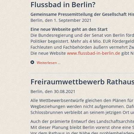
Flussbad in Berlin?
Gemeinsame Pressemitteilung der Gesellschaft Hist
Berlin, den 1. September 2021
Eine neue Webseite geht an den Start
Die Bundesregierung und der Senat von Berlin förde
Politiker begeistert. Mehr als 4 Mio. EUR Förderge
Fachleuten und Fachbehörden äußern vermehrt Zwei
Die neue Website
www.flussbad-in-berlin.de
gibt Nu
Weiterlesen …
Freiraumwettbewerb Rathaus
Berlin, den 30.08.2021
Alle Wettbewerbsentwürfe gleichen den Plänen für 
Wegbeziehungen werden nicht aufgenommen. Dafür s
Schlossbrunnen verbleibt an seinem jetzigen Ort un
Auch der prämierte Entwurf des Landschaftsarchit
Mit dieser Planung bleibt Berlin vorerst ohne eine 
Vor dem Rathaus in der Nähe des problembeladenen