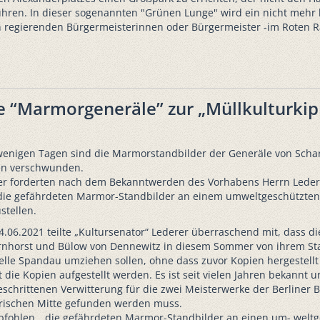
ren. In dieser sogenannten "Grünen Lunge" wird ein nicht mehr
n regierenden Bürgermeisterinnen oder Bürgermeister -im Roten R
e “Marmorgeneräle” zur „Müllkulturkipp
 wenigen Tagen sind die Marmorstandbilder der Generäle von Sch
en verschwunden.
r forderten nach dem Bekanntwerden des Vorhabens Herrn Lederer
ie gefährdeten Marmor-Standbilder an einem umweltgeschützten, 
stellen.
.06.2021 teilte „Kultursenator“ Lederer überraschend mit, dass 
rnhorst und Bülow von Dennewitz in diesem Sommer von ihrem St
elle Spandau umziehen sollen, ohne dass zuvor Kopien hergestel
t die Kopien aufgestellt werden. Es ist seit vielen Jahren bekannt 
eschrittenen Verwitterung für die zwei Meisterwerke der Berliner 
orischen Mitte gefunden werden muss.
pfohlen, „die gefährdeten Marmor-Standbilder an einen um- weltge