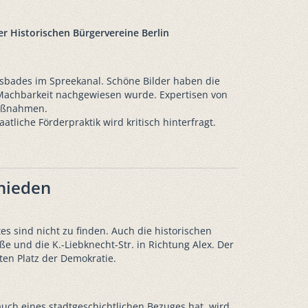
er Historischen Bürgervereine Berlin
ussbades im Spreekanal. Schöne Bilder haben die
ie Machbarkeit nachgewiesen wurde. Expertisen von
Maßnahmen.
atliche Förderpraktik wird kritisch hinterfragt.
hieden
 sind nicht zu finden. Auch die historischen
und die K.-Liebknecht-Str. in Richtung Alex. Der
ten Platz der Demokratie.
uch eines stadtgeschichtlichen Bezuges hat, wird