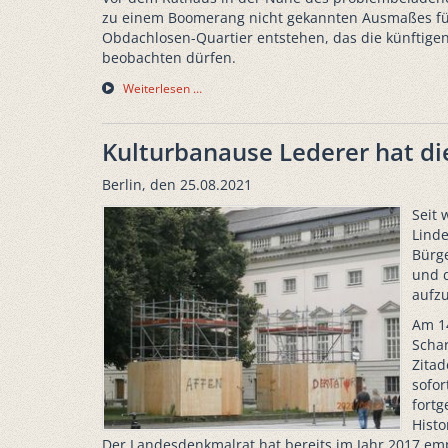
zu einem Boomerang nicht gekannten Ausmaßes füh
Obdachlosen-Quartier entstehen, das die künftige
beobachten dürfen.
Weiterlesen …
Kulturbanause Lederer hat di
Berlin, den 25.08.2021
Seit
Lind
Bürge
und d
aufzu
Am 14
Scha
Zitad
sofor
fortg
Hist
Der Landesdenkmalrat hat bereits im Jahr 2017 em