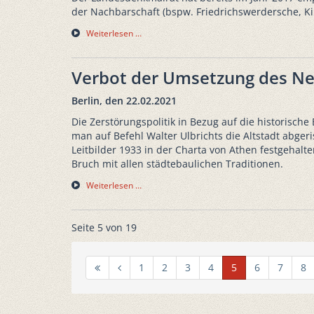
der Nachbarschaft (bspw. Friedrichswerdersche, 
Weiterlesen …
Verbot der Umsetzung des N
Berlin, den 22.02.2021
Die Zerstörungspolitik in Bezug auf die historische
man auf Befehl Walter Ulbrichts die Altstadt abger
Leitbilder 1933 in der Charta von Athen festgehalt
Bruch mit allen städtebaulichen Traditionen.
Weiterlesen …
Seite 5 von 19
1
2
3
4
5
6
7
8