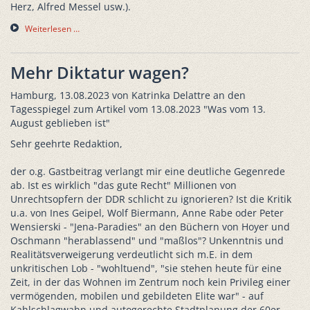
Herz, Alfred Messel usw.).
Weiterlesen …
Mehr Diktatur wagen?
Hamburg, 13.08.2023 von Katrinka Delattre an den
Tagesspiegel zum Artikel vom 13.08.2023 "Was vom 13.
August geblieben ist"
Sehr geehrte Redaktion,
der o.g. Gastbeitrag verlangt mir eine deutliche Gegenrede
ab. Ist es wirklich "das gute Recht" Millionen von
Unrechtsopfern der DDR schlicht zu ignorieren? Ist die Kritik
u.a. von Ines Geipel, Wolf Biermann, Anne Rabe oder Peter
Wensierski - "Jena-Paradies" an den Büchern von Hoyer und
Oschmann "herablassend" und "maßlos"? Unkenntnis und
Realitätsverweigerung verdeutlicht sich m.E. in dem
unkritischen Lob - "wohltuend", "sie stehen heute für eine
Zeit, in der das Wohnen im Zentrum noch kein Privileg einer
vermögenden, mobilen und gebildeten Elite war" - auf
Kahlschlagwahn und autogerechte Stadtplanung der 60er