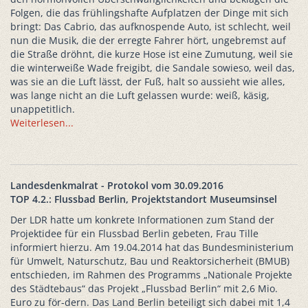
Folgen, die das frühlingshafte Aufplatzen der Dinge mit sich
bringt: Das Cabrio, das aufknospende Auto, ist schlecht, weil
nun die Musik, die der erregte Fahrer hört, ungebremst auf
die Straße dröhnt, die kurze Hose ist eine Zumutung, weil sie
die winterweiße Wade freigibt, die Sandale sowieso, weil das,
was sie an die Luft lässt, der Fuß, halt so aussieht wie alles,
was lange nicht an die Luft gelassen wurde: weiß, käsig,
unappetitlich.
Weiterlesen...
Landesdenkmalrat - Protokol vom 30.09.2016
TOP 4.2.: Flussbad Berlin, Projektstandort Museumsinsel
Der LDR hatte um konkrete Informationen zum Stand der
Projektidee für ein Flussbad Berlin gebeten, Frau Tille
informiert hierzu. Am 19.04.2014 hat das Bundesministerium
für Umwelt, Naturschutz, Bau und Reaktorsicherheit (BMUB)
entschieden, im Rahmen des Programms „Nationale Projekte
des Städtebaus“ das Projekt „Flussbad Berlin“ mit 2,6 Mio.
Euro zu för-dern. Das Land Berlin beteiligt sich dabei mit 1,4