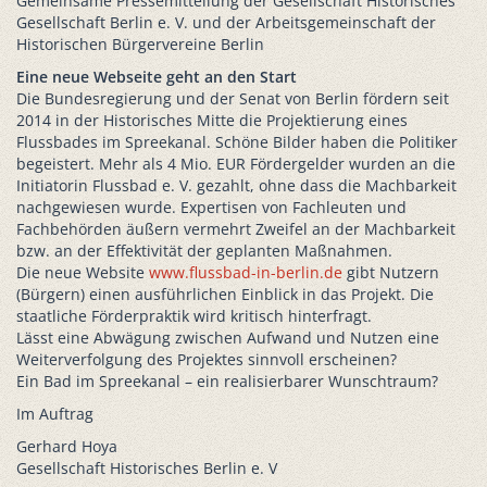
Gemeinsame Pressemitteilung der Gesellschaft Historisches
Gesellschaft Berlin e. V. und der Arbeitsgemeinschaft der
Historischen Bürgervereine Berlin
Eine neue Webseite geht an den Start
Die Bundesregierung und der Senat von Berlin fördern seit
2014 in der Historisches Mitte die Projektierung eines
Flussbades im Spreekanal. Schöne Bilder haben die Politiker
begeistert. Mehr als 4 Mio. EUR Fördergelder wurden an die
Initiatorin Flussbad e. V. gezahlt, ohne dass die Machbarkeit
nachgewiesen wurde. Expertisen von Fachleuten und
Fachbehörden äußern vermehrt Zweifel an der Machbarkeit
bzw. an der Effektivität der geplanten Maßnahmen.
Die neue Website
www.flussbad-in-berlin.de
gibt Nutzern
(Bürgern) einen ausführlichen Einblick in das Projekt. Die
staatliche Förderpraktik wird kritisch hinterfragt.
Lässt eine Abwägung zwischen Aufwand und Nutzen eine
Weiterverfolgung des Projektes sinnvoll erscheinen?
Ein Bad im Spreekanal – ein realisierbarer Wunschtraum?
Im Auftrag
Gerhard Hoya
Gesellschaft Historisches Berlin e. V