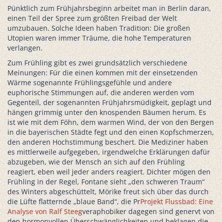
Pünktlich zum Frühjahrsbeginn arbeitet man in Berlin daran,
einen Teil der Spree zum größten Freibad der Welt
umzubauen. Solche Ideen haben Tradition: Die großen
Utopien waren immer Träume, die hohe Temperaturen
verlangen.
Zum Frühling gibt es zwei grundsätzlich verschiedene
Meinungen: Für die einen kommen mit der einsetzenden
Wärme sogenannte Frühlingsgefühle und andere
euphorische Stimmungen auf, die anderen werden vom
Gegenteil, der sogenannten Frühjahrsmüdigkeit, geplagt und
hängen grimmig unter den knospenden Bäumen herum. Es
ist wie mit dem Föhn, dem warmen Wind, der von den Bergen
in die bayerischen Städte fegt und den einen Kopfschmerzen,
den anderen Hochstimmung beschert. Die Mediziner haben
es mittlerweile aufgegeben, irgendwelche Erklärungen dafür
abzugeben, wie der Mensch an sich auf den Frühling
reagiert, eben weil jeder anders reagiert. Dichter mögen den
Frühling in der Regel, Fontane sieht „den schweren Traum“
des Winters abgeschüttelt, Mörike freut sich über das durch
die Lüfte flatternde „blaue Band“, die Pr
Projekt Flussbad: Eine
Analyse von Ralf Steeg
veraphobiker dagegen sind genervt von
den hormonvollen Überschwänglichkeiten und beklagen die