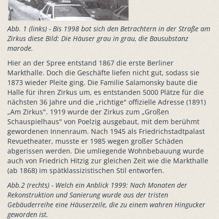
Abb. 1 (links) - Bis 1998 bot sich den Betrachtern in der Straße am
Zirkus diese Bild: Die Häuser grau in grau, die Bausubstanz
marode.
Hier an der Spree entstand 1867 die erste Berliner
Markthalle. Doch die Geschäfte liefen nicht gut, sodass sie
1873 wieder Pleite ging. Die Familie Salamonsky baute die
Halle für ihren Zirkus um, es entstanden 5000 Plätze für die
nächsten 36 Jahre und die „richtige" offizielle Adresse (1891)
„Am Zirkus". 1919 wurde der Zirkus zum „Großen
Schauspielhaus" von Poelzig ausgebaut, mit dem berühmt
gewordenen Innenraum. Nach 1945 als Friedrichstadtpalast
Revuetheater, musste er 1985 wegen großer Schäden
abgerissen werden. Die umliegende Wohnbebauung wurde
auch von Friedrich Hitzig zur gleichen Zeit wie die Markthalle
(ab 1868) im spätklassizistischen Stil entworfen.
Abb.2 (rechts) - Welch ein Anblick 1999: Nach Monaten der
Rekonstruktion und Sanierung wurde aus der tristen
Gebäuderreihe eine Häuserzeile, die zu einem wahren Hingucker
geworden ist.