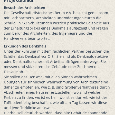
Projektablauf
Besuch des Architekten
Die Gesellschaft Historisches Berlin e.V. besucht gemeinsam
mit Fachpartnern, Architekten und/oder Ingenieuren die
Schule. In 1-2 Schulstunden werden praktische Beispiele aus
der Erhaltungspraxis eines Denkmals aufgezeigt und Fragen
zum Beruf des Architekten, des Ingenieurs und des
Handwerkers beantwortet.
Erkunden des Denkmals
Unter der Führung mit dem fachlichen Partner besuchen die
Schüler das Denkmal vor Ort. Sie sind als Denkmaldetektive
oder Denkmalforscher mit Arbeitsaufträgen unterwegs. Sie
messen und skizzie­ren das Gebäude oder Zeichnen die
Fassade ab.
Sie sollen das Denkmal mit allen Sinnen wahrnehmen.
Übungen zur sinnlichen Wahrnehmung von Architektur sind
daher zu empfehlen, wie z. B. sind Größenverhältnisse durch
Abschreiten eines Hauses festzustellen, wo sind welche
Farben zu finden, wo ist es hell, wo ist es dunkel, wie ist der
Fußbodenbelag beschaffen, wie oft am Tag fassen wir diese
und jene Türklinke an usw.
Hierbei soll deutlich werden, dass alte Gebäude spannende