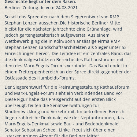
Geschichte liegt unter dem Rasen.
Berliner-Zeitung.de vom 24.08.2021
So soll das Spreeufer nach dem Siegerentwurf von RMP
Stephan Lenzen aussehen.Die historische Berliner Mitte
bleibt für die nächsten Jahrzehnte eine Grünanlage, wird
jedoch gartengestalterisch aufgewertet. Aus einem
Wettbewerb ging die in Köln/Bonn ansässige Firma RMP
Stephan Lenzen Landschaftsarchitekten als Sieger unter 53
Einreichungen hervor. Die Leitidee ist ein zentrales Band, das
die denkmalgeschützten Bereiche des Rathausforums mit
dem des Marx-Engels-Forums verbindet. Das Band endet in
einem Freitreppenbereich an der Spree direkt gegenüber der
Ostfassade des Humboldt-Forums.
Der Siegerentwurf für die Freiraumgestaltung Rathausforum
und Marx-Engels-Forum sieht ein verbindendes Band vor.
Diese Figur habe das Preisgericht auf den ersten Blick
überzeugt, teilten die Senatsverwaltungen für
Stadtentwicklung und Verkehr mit. Im betroffenen Bereich
liegen zahlreiche Denkmale, wie der Neptunbrunnen, das
Marx-Engels-Denkmal sowie Bau - und Bodendenkmale.
Senator Sebastian Scheel, Linke, freut sich über einen
„starken grünen Akzent für die Berliner Mitte“.