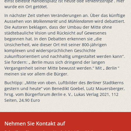
einst belebte Handelsplatz ist heute öde
Verkehrsstraße
. Hier
wurde ein Ort getötet.
In nächster Zeit stehen Veränderungen an. Über das künftige
Aussehen von
Molkenmarkt
und
Mühlendamm
wird debattiert.
Die Autoren beklagen, dass der Umbau der Mitte ohne
städtebauliche Vision und Rücksicht auf Gewesenes
begonnen hat. In den Debatten erkennen sie „die
Unsicherheit, wie dieser Ort mit seiner 800-jährigen
komplexen und widersprüchlichen Geschichte
zukunftsorientiert und nachhaltig umgestaltet werden kann“.
Sie fordern: „
Berlin
muss sich dringend der langen
Vergangenheit seiner Mitte bewusst werden.“ Mit „
Berlin
“
meinen sie vor allem die Bürger.
Buchtipp: „Mitte von oben. Luftbilder des
Berliner
Stadtkerns
gestern und heute“ von Benedikt Goebel, Lutz Mauersberger,
hrsg. vom Bürgerforum
Berlin
e. V., Lukas Verlag 2021, 112
Seiten, 24,90 Euro
Nehmen Sie Kontakt auf