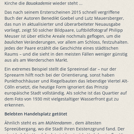
Kirche die
Bauakademie
wieder steht ...
Das nach seinem Ersterscheinen 2015 schnell vergriffene
Buch der Autoren Benedikt Goebel und Lutz Mauersberger,
das nun in aktualisierter und überarbeiteter Neuausgabe
vorliegt, zeigt 50 solcher Bildpaare, Luftbildfotograf Philipp
Meuser ist über etliche Areale nochmals geflogen, um die
baulichen
Veränderungen, vor allem am Schloss, festzuhalten.
Jedes der Paare erzählt die Geschichte eines städtischen
Raums – und die sieht in den meisten Fällen weniger günstig
aus als am Werderschen Markt.
Ein extremes Beispiel stellt die Spreeinsel dar – nur der
Spreearm hilft noch bei der Orientierung, sonst haben
Punkthochhäuser und Riegelbauten das lebendige Viertel Alt-
Cölln ersetzt, die heutige Form ignoriert das Prinzip
europäische Stadt vollständig. Als solche ist das Quartier auf
dem Foto von 1930 mit vielgestaltiger Wasserfront gut zu
erkennen.
Belebten Handelsplatz getötet
Ähnlich steht es am
Mühlendamm
, dem ältesten
Spreeübergang, wo die Stadt ihren Existenzgrund fand. Der