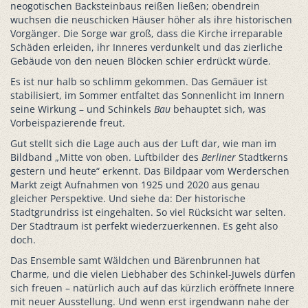
neogotischen Backsteinbaus reißen ließen; obendrein
wuchsen die neuschicken Häuser höher als ihre historischen
Vorgänger. Die Sorge war groß, dass die Kirche irreparable
Schäden erleiden, ihr Inneres verdunkelt und das zierliche
Gebäude von den neuen Blöcken schier erdrückt würde.
Es ist nur halb so schlimm gekommen. Das Gemäuer ist
stabilisiert, im Sommer entfaltet das Sonnenlicht im Innern
seine Wirkung – und Schinkels
Bau
behauptet sich, was
Vorbeispazierende freut.
Gut stellt sich die Lage auch aus der Luft dar, wie man im
Bildband „Mitte von oben. Luftbilder des
Berliner
Stadtkerns
gestern und heute“ erkennt. Das Bildpaar vom Werderschen
Markt zeigt Aufnahmen von 1925 und 2020 aus genau
gleicher Perspektive. Und siehe da: Der historische
Stadtgrundriss ist eingehalten. So viel Rücksicht war selten.
Der Stadtraum ist perfekt wiederzuerkennen. Es geht also
doch.
Das Ensemble samt Wäldchen und Bärenbrunnen hat
Charme, und die vielen Liebhaber des Schinkel-Juwels dürfen
sich freuen – natürlich auch auf das kürzlich eröffnete Innere
mit neuer Ausstellung. Und wenn erst irgendwann nahe der