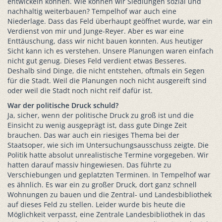
entwickeln können. Wie können wir Siedlungen sozial und
nachhaltig weiterbauen? Tempelhof war auch eine
Niederlage. Dass das Feld überhaupt geöffnet wurde, war ein
Verdienst von mir und Junge-Reyer. Aber es war eine
Enttäuschung, dass wir nicht bauen konnten. Aus heutiger
Sicht kann ich es verstehen. Unsere Planungen waren einfach
nicht gut genug. Dieses Feld verdient etwas Besseres.
Deshalb sind Dinge, die nicht entstehen, oftmals ein Segen
für die Stadt. Weil die Planungen noch nicht ausgereift sind
oder weil die Stadt noch nicht reif dafür ist.
War der politische Druck schuld?
Ja, sicher, wenn der politische Druck zu groß ist und die
Einsicht zu wenig ausgeprägt ist, dass gute Dinge Zeit
brauchen. Das war auch ein riesiges Thema bei der
Staatsoper, wie sich im Untersuchungsausschuss zeigte. Die
Politik hatte absolut unrealistische Termine vorgegeben. Wir
hatten darauf massiv hingewiesen. Das führte zu
Verschiebungen und geplatzten Terminen. In Tempelhof war
es ähnlich. Es war ein zu großer Druck, dort ganz schnell
Wohnungen zu bauen und die Zentral- und Landesbibliothek
auf dieses Feld zu stellen. Leider wurde bis heute die
Möglichkeit verpasst, eine Zentrale Landesbibliothek in das