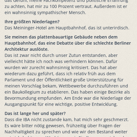
das Gefühl, meine Fachkompetenz und politische Erfahrung
zu achten, hat mir zu 100 Prozent vertraut. Außerdem ist er
ein wahnsinnig sympathischer Mensch.
Ihre größten Niederlagen?
Das Meininger-Hotel am Hauptbahnhof, das ist unterirdisch.
Sie meinen das plattenbauartige Gebäude neben dem
Hauptbahnhof, das eine Debatte über die schlechte Berliner
Architektur auslöste.
Das ist zwar nicht durch unser Zutun entstanden, aber
vielleicht hätte ich noch was verhindern können. Dafür
wurden wir zurecht wahnsinnig kritisiert. Das hat aber
wiederum dazu geführt, dass ich relativ früh aus dem
Parlament und der Öffentlichkeit große Unterstützung für
meinen Vorschlag bekam, Wettbewerbe durchzuführen und
ein Baukollegium zu etablieren. Das haben einige Bezirke als
Bevormundung empfunden. Am Ende war die Niederlage der
Ausgangspunkt für eine wichtige, positive Entwicklung.
Das ist lange her und später?
Dass die IBA nicht zustande kam, hat mich sehr geschmerzt.
Es wäre bitter nötig gewesen, frühzeitig über Fragen der
Nachhaltigkeit zu sprechen und wie wir den Bestand weiter