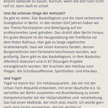
Airport-Gebäude zu bauen. Kurzum, wenn die Zeit noch nicht
reif ist, dann läuft es schief.
Und die schönen Dinge der Amtszeit?
Da gibt es vieles. Das Baukollegium und die stark verbesserte
Dialogkultur in Berlin. In den letzten fünf Jahren haben wir
das Thema Partizipation und Beteiligung auf ein
professionelles Level gehoben. Das strahlt über Berlin hinaus.
Ein gutes Beispiel ist die Neugestaltung der Freifläche vor
dem Roten Rathaus. Hier gab es lange regelrechte
Grabenkämpfe. Dass wir einen Konsens fanden, dessen
Bürgerleitlinien vom Parlament beschlossen wurden, war
großartig. Dann gibt es das Baukollegium, in dem Baukultur
öffentlich diskutiert und in 87 Sitzungen Projekte
vorangebracht wurden. Wir brachten den Holzbau zum
Fliegen, die Schulbauoffensive, Sporthallen- und Kita-Bau.
Und Tegel?
Tegel ist meine Kür. Ein Holzbauquartier, das wir mit der
Urban-Tech-Republik entwickeln, mit einer Bauhütte 4.0. So
verhelfen wir Berlin zusammen mit Brandenburg zu einem
Kompetenzcluster bei der Holzproduktion und -verarbeitung.
Das hat einen Maßstab, der mich stolz macht. Ich würde gern
noch eine Sache ansprechen, die mir wichtig ist.