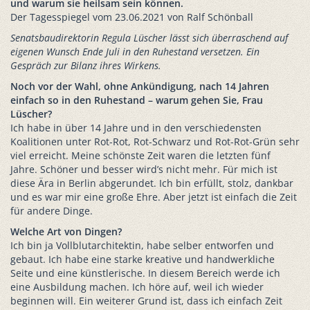
und warum sie heilsam sein können.
Der Tagesspiegel vom 23.06.2021 von Ralf Schönball
Senatsbaudirektorin Regula Lüscher lässt sich überraschend auf
eigenen Wunsch Ende Juli in den Ruhestand versetzen. Ein
Gespräch zur Bilanz ihres Wirkens.
Noch vor der Wahl, ohne Ankündigung, nach 14 Jahren
einfach so in den Ruhestand – warum gehen Sie, Frau
Lüscher?
Ich habe in über 14 Jahre und in den verschiedensten
Koalitionen unter Rot-Rot, Rot-Schwarz und Rot-Rot-Grün sehr
viel erreicht. Meine schönste Zeit waren die letzten fünf
Jahre. Schöner und besser wird’s nicht mehr. Für mich ist
diese Ära in Berlin abgerundet. Ich bin erfüllt, stolz, dankbar
und es war mir eine große Ehre. Aber jetzt ist einfach die Zeit
für andere Dinge.
Welche Art von Dingen?
Ich bin ja Vollblutarchitektin, habe selber entworfen und
gebaut. Ich habe eine starke kreative und handwerkliche
Seite und eine künstlerische. In diesem Bereich werde ich
eine Ausbildung machen. Ich höre auf, weil ich wieder
beginnen will. Ein weiterer Grund ist, dass ich einfach Zeit