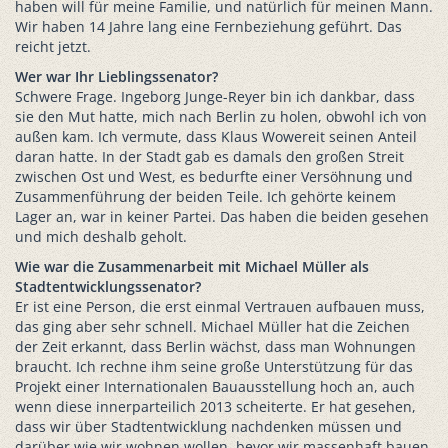
haben will für meine Familie, und natürlich für meinen Mann.
Wir haben 14 Jahre lang eine Fernbeziehung geführt. Das
reicht jetzt.
Wer war Ihr Lieblingssenator?
Schwere Frage. Ingeborg Junge-Reyer bin ich dankbar, dass
sie den Mut hatte, mich nach Berlin zu holen, obwohl ich von
außen kam. Ich vermute, dass Klaus Wowereit seinen Anteil
daran hatte. In der Stadt gab es damals den großen Streit
zwischen Ost und West, es bedurfte einer Versöhnung und
Zusammenführung der beiden Teile. Ich gehörte keinem
Lager an, war in keiner Partei. Das haben die beiden gesehen
und mich deshalb geholt.
Wie war die Zusammenarbeit mit Michael Müller als
Stadtentwicklungssenator?
Er ist eine Person, die erst einmal Vertrauen aufbauen muss,
das ging aber sehr schnell. Michael Müller hat die Zeichen
der Zeit erkannt, dass Berlin wächst, dass man Wohnungen
braucht. Ich rechne ihm seine große Unterstützung für das
Projekt einer Internationalen Bauausstellung hoch an, auch
wenn diese innerparteilich 2013 scheiterte. Er hat gesehen,
dass wir über Stadtentwicklung nachdenken müssen und
darüber wie wir wohnen wollen, bevor wir massenhaft bauen.