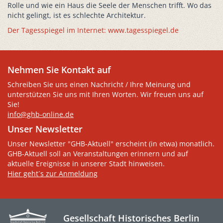
Rolle und wie ein Haus die Seele der Menschen trifft. Wo das
nicht gelingt, ist es schlechte Architektur.
Der Tagesspiegel im Internet: www.tagesspiegel.de
Nehmen Sie Kontakt auf
Schreiben Sie uns einen Nachricht / Ihre Meinung und
unterstützen Sie uns mit Ihren Worten. Wir freuen uns auf
Sie!
info@ghb-online.de
Unser Newsletter
Unser Newsletter "GHB-Aktuell" erscheint (in etwa) monatlich.
GHB-Aktuell soll an Veranstaltungen erinnern und auf
aktuelle Ereignisse in unserer Stadt hinweisen.
Hier geht´s zur Anmeldung
Gesellschaft Historisches Berlin