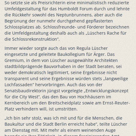
So setzte sie als Preisrichterin eine minimalistisch reduzierte
Umfeldgestaltung für das Humboldt Forum durch und lehnte
die Rückkehr sowohl des Neptunbrunnens, aber auch die
Begrünung der nunmehr durchgehend gepflasterten
Schlossplatzes ab. Schlossfreunde- und Förderer bezeichnen
die Umfeldgestaltung deshalb auch als „Lüschers Rache für
die Schlossrekonstruktion“.
Immer wieder sorgte auch das von Regula Lüscher
eingesetzte und geleitete Baukollegium für Ärger. Das
Gremium, in dem von Lüscher ausgewählte Architekten
stadtbildprägende Bauvorhaben in der Stadt beraten, sei
weder demokratisch legitimiert, seine Ergebnisse nicht
transparent und seine Ergebnisse würden stets „langweilige
Lochfassaden“ hervorbringen. Auch das von der
Senatsbaudirektorin jüngst vorgelegte „Entwicklungskonzept
für die City West“, das den Bau von Hochhäusern im
Kernbereich um den Breitscheidplatz sowie am Ernst-Reuter-
Platz verhindern will, ist umstritten.
„Ich bin sehr stolz, was ich mit und für die Menschen, die
Baukultur und die Stadt Berlin erreicht habe“, teilte Lüscher
am Dienstag mit. Mit mehr als einem weinenden Auge