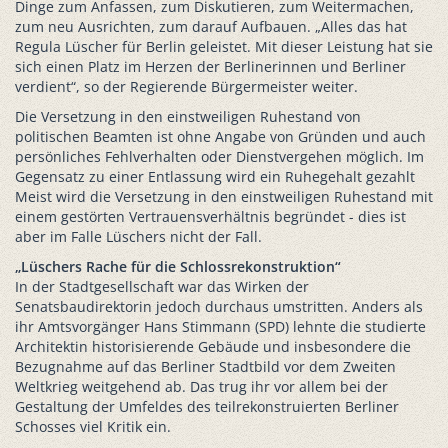
Dinge zum Anfassen, zum Diskutieren, zum Weitermachen,
zum neu Ausrichten, zum darauf Aufbauen. „Alles das hat
Regula Lüscher für Berlin geleistet. Mit dieser Leistung hat sie
sich einen Platz im Herzen der Berlinerinnen und Berliner
verdient“, so der Regierende Bürgermeister weiter.
Die Versetzung in den einstweiligen Ruhestand von
politischen Beamten ist ohne Angabe von Gründen und auch
persönliches Fehlverhalten oder Dienstvergehen möglich. Im
Gegensatz zu einer Entlassung wird ein Ruhegehalt gezahlt
Meist wird die Versetzung in den einstweiligen Ruhestand mit
einem gestörten Vertrauensverhältnis begründet - dies ist
aber im Falle Lüschers nicht der Fall.
„Lüschers Rache für die Schlossrekonstruktion“
In der Stadtgesellschaft war das Wirken der
Senatsbaudirektorin jedoch durchaus umstritten. Anders als
ihr Amtsvorgänger Hans Stimmann (SPD) lehnte die studierte
Architektin historisierende Gebäude und insbesondere die
Bezugnahme auf das Berliner Stadtbild vor dem Zweiten
Weltkrieg weitgehend ab. Das trug ihr vor allem bei der
Gestaltung der Umfeldes des teilrekonstruierten Berliner
Schosses viel Kritik ein.