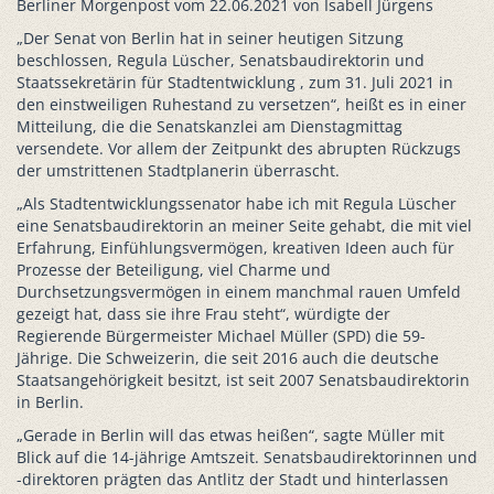
Berliner Morgenpost vom 22.06.2021 von Isabell Jürgens
„Der Senat von Berlin hat in seiner heutigen Sitzung
beschlossen, Regula Lüscher, Senatsbaudirektorin und
Staatssekretärin für Stadtentwicklung , zum 31. Juli 2021 in
den einstweiligen Ruhestand zu versetzen“, heißt es in einer
Mitteilung, die die Senatskanzlei am Dienstagmittag
versendete. Vor allem der Zeitpunkt des abrupten Rückzugs
der umstrittenen Stadtplanerin überrascht.
„Als Stadtentwicklungssenator habe ich mit Regula Lüscher
eine Senatsbaudirektorin an meiner Seite gehabt, die mit viel
Erfahrung, Einfühlungsvermögen, kreativen Ideen auch für
Prozesse der Beteiligung, viel Charme und
Durchsetzungsvermögen in einem manchmal rauen Umfeld
gezeigt hat, dass sie ihre Frau steht“, würdigte der
Regierende Bürgermeister Michael Müller (SPD) die 59-
Jährige. Die Schweizerin, die seit 2016 auch die deutsche
Staatsangehörigkeit besitzt, ist seit 2007 Senatsbaudirektorin
in Berlin.
„Gerade in Berlin will das etwas heißen“, sagte Müller mit
Blick auf die 14-jährige Amtszeit. Senatsbaudirektorinnen und
-direktoren prägten das Antlitz der Stadt und hinterlassen