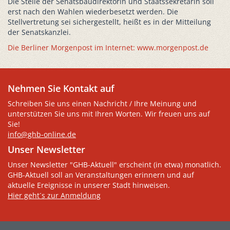
Die Stelle der Senatsbaudirektorin und Staatssekretärin soll
erst nach den Wahlen wiederbesetzt werden. Die
Stellvertretung sei sichergestellt, heißt es in der Mitteilung
der Senatskanzlei.
Die Berliner Morgenpost im Internet: www.morgenpost.de
Nehmen Sie Kontakt auf
Schreiben Sie uns einen Nachricht / Ihre Meinung und
unterstützen Sie uns mit Ihren Worten. Wir freuen uns auf
Sie!
info@ghb-online.de
Unser Newsletter
Unser Newsletter "GHB-Aktuell" erscheint (in etwa) monatlich.
GHB-Aktuell soll an Veranstaltungen erinnern und auf
aktuelle Ereignisse in unserer Stadt hinweisen.
Hier geht´s zur Anmeldung