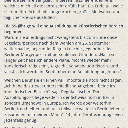
beende sie ihre Tätigkeit „in diesem faszinierenden Amt,
welches mich all die Jahre sehr erfüllt hat“. Bis Ende Juli wolle
sie nun ihre Arbeit mit „ungebrochen großer Motivation und
täglicher Freude ausfüllen“.
Die 59-Jährige will eine Ausbildung im künstlerischen Bereich
beginnen
Warum sie allerdings nicht wenigstens bis zum Ende dieser
Legislaturperiode nach dem Wahlen am 26. September
weitermache, begründet Regula Lüscher gegenüber der
Berliner Morgenpost mit persönlichen Gründen. „Nach so
langer Zeit habe ich andere Pläne, möchte wieder mehr
künstlerisch tätig sein“, sagte die Senatsbaudirektorin. Und
verrät: „Ich werde im September eine Ausbildung beginnen.“
Welchen Beruf sie erlernen will, möchte sie noch nicht sagen.
„Ich habe dazu zwei unterschiedliche Angebote, beide im
künstlerischen Bereich“, sagt Regula Lüscher. Der
Ausbildungsort liege weder in der Schweiz noch in Berlin ,
sondern „irgendwo in Europa. Ich werde aber weiterhin
Berlin treu bleiben und auch teilweise weiter in Berlin leben –
zusammen mit meinem Mann“. 14 Jahre Fernbeziehung seien
jedenfalls genug.