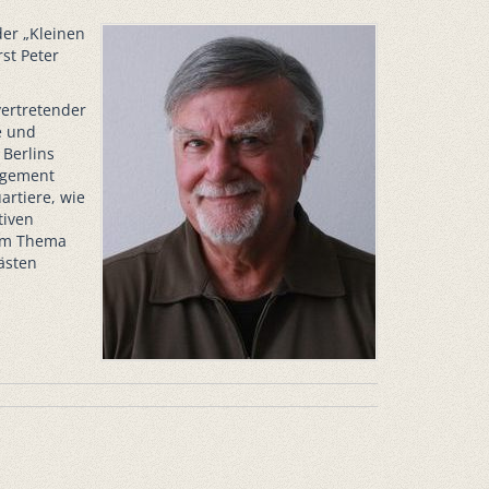
er „Kleinen
st Peter
vertretender
e und
 Berlins
gagement
artiere, wie
tiven
zum Thema
ästen