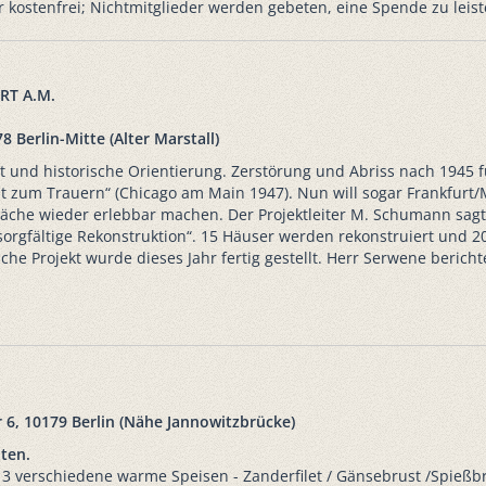
r kostenfrei; Nichtmitglieder werden gebeten, eine Spende zu leist
RT A.M.
8 Berlin-Mitte (Alter Marstall)
t und historische Orientierung. Zerstörung und Abriss nach 1945 f
t zum Trauern“ (Chicago am Main 1947). Nun will sogar Frankfurt/
 Fläche wieder erlebbar machen. Der Projektleiter M. Schumann sagt
 sorgfältige Rekonstruktion“. 15 Häuser werden rekonstruiert und 
he Projekt wurde dieses Jahr fertig gestellt. Herr Serwene bericht
 6, 10179 Berlin (Nähe Jannowitzbrücke)
oten.
 3 verschiedene warme Speisen - Zanderfilet / Gänsebrust /Spießb