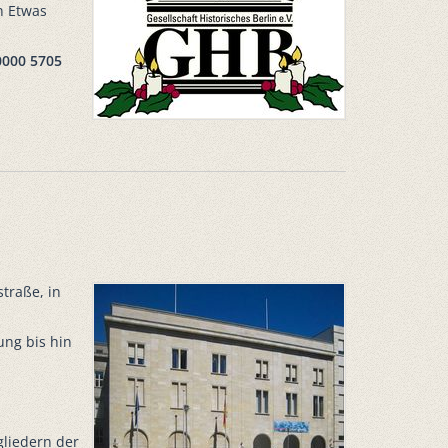
n Etwas
0000 5705
traße, in
ung bis hin
gliedern der