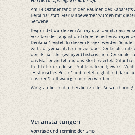
Von Herrn Dipl.-Ing. Gerhard Hoya
Am 14.Oktober fand in den Räumen des Kabaretts „
Berolina“ statt. Vier Mitbewerber wurden mit dies
Serwene.
Begründet wurde sein Antrag u. a. damit, dass er se
Vorsitzender tätig ist und dabei eine hervorragende
Denkmal“ leistet. In diesem Projekt werden Schüler
vertraut gemacht, lernen viel über Denkmalschutz
dem Erhalt der (wenigen) historischen Denkmäler 
das Marienviertel und das Klosterviertel. Dafür h
Faltblättern zu dieser Problematik mitgewirkt. Wei
„Historisches Berlin“ und bietet begleitend dazu 
unserer Stadt wahrgenommen werden.
Wir gratulieren ihm herzlich zu der Auszeichnung!
Veranstaltungen
Vorträge und Termine der GHB