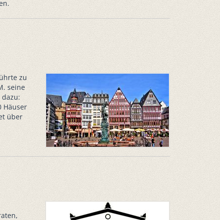
en.
ührte zu
M. seine
 dazu:
20 Häuser
et über
raten,