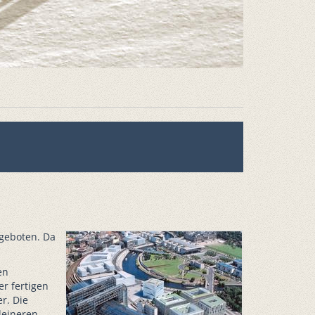
geboten. Da
en
r fertigen
r. Die
leineren