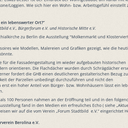
ne/Loggien. Wie sich hier ein Wohn- bzw. Arbeitsgefühl einstellt z
 ein lebenswerter Ort?”
ild e.V., Bürgerforum e.V. und Historische Mitte e.V.
hialkirche zu Berlin die Ausstellung "Molkenmarkt und Klosterviert
soires wie Modellen, Malereien und Grafiken gezeigt, wie die heuti
könnte.
ge für die Fassadengestaltung im wieder aufgebauten historischen
ldern orientieren. Die Flachdächer wurden durch Schrägdächer erset
erner fordert die GHB einen deutlicheren gestalterischen Bezug zu
gkeit der Parzellen unbedingt durchzuführen und nicht den
erst ein hoher Anteil von Bürger- bzw. Wohnhäusern lässt ein le
n.
 als 100 Personen nahmen an der Eröffnung teil und in den folgen
sstellung fand in den Medien ein erfreuliches Echo ( siehe „Aktuel
weisen wir auf die vom Verein „Forum Stadtbild e.V.“ eingerichtet
verein Berolina e.V.