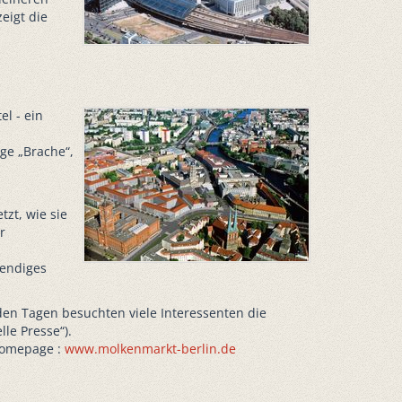
eigt die
el - ein
ge „Brache“,
zt, wie sie
r
bendiges
den Tagen besuchten viele Interessenten die
le Presse“).
 Homepage :
www.molkenmarkt-berlin.de