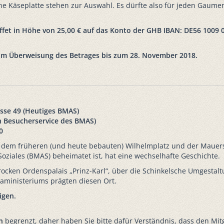
ne Käseplatte stehen zur Auswahl. Es dürfte also für jeden Gaume
ffet in Höhe von 25,00 €
auf das Konto der GHB IBAN: DE56 1009 
e um Überweisung des Betrages bis zum 28. November 2018.
sse 49 (Heutiges BMAS)
 Besucherservice des BMAS)
0
dem früheren (und heute bebauten) Wilhelmplatz und der Mauers
ziales (BMAS) beheimatet ist, hat eine wechselhafte Geschichte.
cken Ordenspalais „Prinz-Karl“, über die Schinkelsche Umgestalt
ministeriums prägten diesen Ort.
igen.
n
begrenzt, daher haben Sie bitte dafür Verständnis, dass den Mit