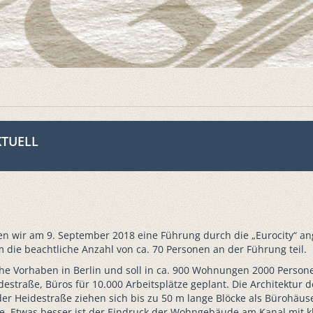
AKTUELL
n wir am 9. September 2018 eine Führung durch die „Eurocity“ an
die beachtliche Anzahl von ca. 70 Personen an der Führung teil.
iche Vorhaben in Berlin und soll in ca. 900 Wohnungen 2000 Person
traße, Büros für 10.000 Arbeitsplätze geplant. Die Architektur de
r Heidestraße ziehen sich bis zu 50 m lange Blöcke als Bürohäuse
. Etwas besser ist der Eindruck der Wohngebäude am Kanal mit k