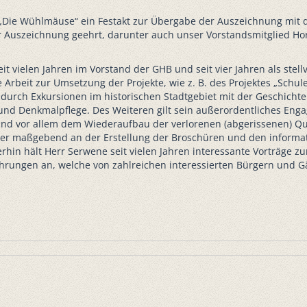
Die Wühlmäuse“ ein Festakt zur Übergabe der Auszeichnung mit d
er Auszeichnung geehrt, darunter auch unser Vorstandsmitglied Hor
it vielen Jahren im Vorstand der GHB und seit vier Jahren als stell
 Arbeit zur Umsetzung der Projekte, wie z. B. des Projektes „Schul
 durch Exkursionen im historischen Stadtgebiet mit der Geschichte
 und Denkmalpflege. Des Weiteren gilt sein außerordentliches En
und vor allem dem Wiederaufbau der verlorenen (abgerissenen) Qu
at er maßgebend an der Erstellung der Broschüren und den informa
terhin hält Herr Serwene seit vielen Jahren interessante Vorträge 
Führungen an, welche von zahlreichen interessierten Bürgern und G