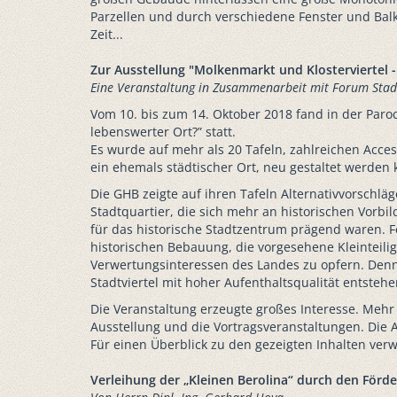
Parzellen und durch verschiedene Fenster und Balko
Zeit...
Zur Ausstellung "Molkenmarkt und Klosterviertel -
Eine Veranstaltung in Zusammenarbeit mit Forum Stadtb
Vom 10. bis zum 14. Oktober 2018 fand in der Paroc
lebenswerter Ort?” statt.
Es wurde auf mehr als 20 Tafeln, zahlreichen Acces
ein ehemals städtischer Ort, neu gestaltet werden 
Die GHB zeigte auf ihren Tafeln Alternativvorschlä
Stadtquartier, die sich mehr an historischen Vorbi
für das historische Stadtzentrum prägend waren. F
historischen Bebauung, die vorgesehene Kleinteili
Verwertungsinteressen des Landes zu opfern. Denn 
Stadtviertel mit hoher Aufenthaltsqualität entstehe
Die Veranstaltung erzeugte großes Interesse. Mehr
Ausstellung und die Vortragsveranstaltungen. Die Au
Für einen Überblick zu den gezeigten Inhalten ver
Verleihung der „Kleinen Berolina“ durch den Förder