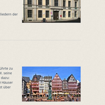
gliedern der
ührte zu
M. seine
 dazu:
20 Häuser
et über