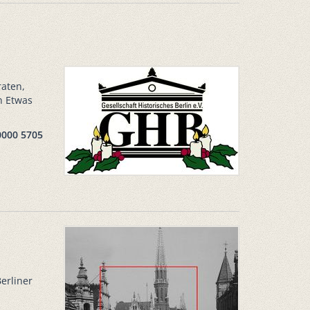
raten,
n Etwas
0000 5705
erliner