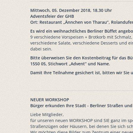
Mittwoch, 05. Dezember 2018, 18.30 Uhr
Adventsfeier der GHB
Ort: Restaurant „Ännchen von Tharau“, Rolandufer
Es wird ein weihnachtliches Berliner Büffet angeb
9 verschiedene Vorspeisen + Brotkorb mit Schmalz,
verschiedene Salate, verschiedene Desserts und ei
dabei sein.
Bitte überweisen Sie den Kostenbeitrag für das Bü
1550 05, Stichwort „Advent“ und Name.
Damit Ihre Teilnahme gesichert ist, bitten wir Si
NEUER WORKSHOP
Bürger erkunden Ihre Stadt - Berliner Straßen un
Liebe Mitglieder,
für unseren neuen WORKSHOP sind SIE ganz im spezie
Straßenzügen oder Häusern, bei denen Sie sich sc
Wir möchten diese Bilder zum Zentrum einer neu