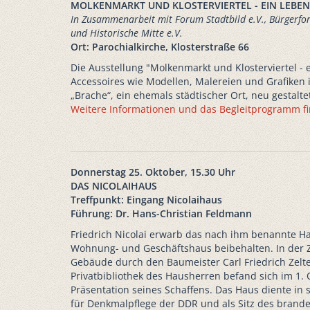
MOLKENMARKT UND KLOSTERVIERTEL - EIN LEBE
In Zusammenarbeit mit Forum Stadtbild e.V., Bürgerfo
und Historische Mitte e.V.
Ort: Parochialkirche, Klosterstraße 66
Die Ausstellung "Molkenmarkt und Klosterviertel - 
Accessoires wie Modellen, Malereien und Grafiken i
„Brache“, ein ehemals städtischer Ort, neu gestalt
Weitere Informationen und das Begleitprogramm fi
Donnerstag 25. Oktober, 15.30 Uhr
DAS NICOLAIHAUS
Treffpunkt: Eingang Nicolaihaus
Führung: Dr. Hans-Christian Feldmann
Friedrich Nicolai erwarb das nach ihm benannte Ha
Wohnung- und Geschäftshaus beibehalten. In der Zei
Gebäude durch den Baumeister Carl Friedrich Zelt
Privatbibliothek des Hausherren befand sich im 1
Präsentation seines Schaffens. Das Haus diente in 
für Denkmalpflege der DDR und als Sitz des bran