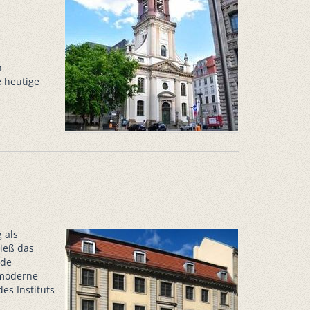
n
e heutige
 als
ließ das
nde
 moderne
es Instituts