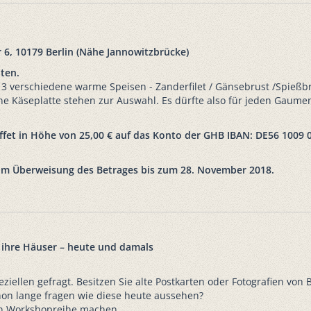
 6, 10179 Berlin (Nähe Jannowitzbrücke)
oten.
 3 verschiedene warme Speisen - Zanderfilet / Gänsebrust /Spießb
ne Käseplatte stehen zur Auswahl. Es dürfte also für jeden Gaume
ffet in Höhe von 25,00 €
auf das Konto der GHB IBAN: DE56 1009 
e um Überweisung des Betrages bis zum 28. November 2018.
d ihre Häuser – heute und damals
llen gefragt. Besitzen Sie alte Postkarten oder Fotografien von B
hon lange fragen wie diese heute aussehen?
en Workshopreihe machen.