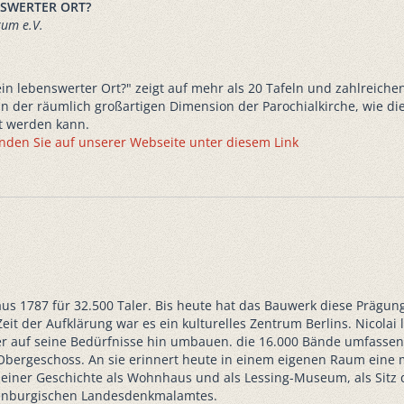
NSWERTER ORT?
rum e.V.
ein lebenswerter Ort?" zeigt auf mehr als 20 Tafeln und zahlreiche
n der räumlich großartigen Dimension der Parochialkirche, wie di
et werden kann.
nden Sie auf unserer Webseite unter diesem Link
us 1787 für 32.500 Taler. Bis heute hat das Bauwerk diese Prägung
t der Aufklärung war es ein kulturelles Zentrum Berlins. Nicolai 
er auf seine Bedürfnisse hin umbauen. die 16.000 Bände umfasse
. Obergeschoss. An sie erinnert heute in einem eigenen Raum eine
seiner Geschichte als Wohnhaus und als Lessing-Museum, als Sitz d
denburgischen Landesdenkmalamtes.