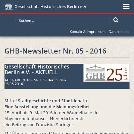
Gesellschaft Historisches Berlin e.V.
Kontakt & Impressum
Datenschutz
GHB-Newsletter Nr. 05 - 2016
Gesellschaft Historisches
Berlin e.V. - AKTUELL
AUSGABE 2016 - NR. 05 - Berlin, den
06.05.2016
Mitte! Stadtgeschichte und Stadtdebatte
Eine Ausstellung und die Meinungsfreiheit
15. April bis 9. Mai 2016 in der Wandelhalle des
Abgeordnetenhauses, Niederkichnerstr.
ein Beitrag von Franziska Springer
Mit Überraschung und Verärgerung hatten die Abgeordneten