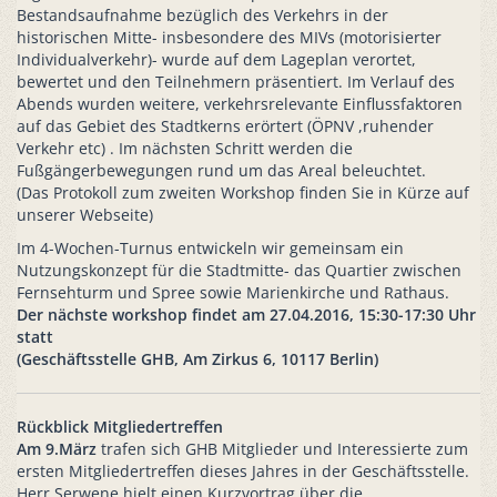
Bestandsaufnahme bezüglich des Verkehrs in der
historischen Mitte- insbesondere des MIVs (motorisierter
Individualverkehr)- wurde auf dem Lageplan verortet,
bewertet und den Teilnehmern präsentiert. Im Verlauf des
Abends wurden weitere, verkehrsrelevante Einflussfaktoren
auf das Gebiet des Stadtkerns erörtert (ÖPNV ,ruhender
Verkehr etc) . Im nächsten Schritt werden die
Fußgängerbewegungen rund um das Areal beleuchtet.
(Das Protokoll zum zweiten Workshop finden Sie in Kürze auf
unserer Webseite)
Im 4-Wochen-Turnus entwickeln wir gemeinsam ein
Nutzungskonzept für die Stadtmitte- das Quartier zwischen
Fernsehturm und Spree sowie Marienkirche und Rathaus.
Der nächste workshop findet am 27.04.2016, 15:30-17:30 Uhr
statt
(Geschäftsstelle GHB, Am Zirkus 6, 10117 Berlin)
Rückblick Mitgliedertreffen
Am 9.März
trafen sich GHB Mitglieder und Interessierte zum
ersten Mitgliedertreffen dieses Jahres in der Geschäftsstelle.
Herr Serwene hielt einen Kurzvortrag über die