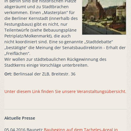
In Berlin sind die historischen Plätze
abgeräumt und zu Stadtbrachen
verkommen. Einen „Masterplan“ für
die Berliner Kernstadt (innerhalb des
Festungsbaus) gibt es nicht, nur
Teilentwürfe (siehe Bebauungspläne
Petriplatz/Molkenmarkt), die auch
nicht koordiniert sind. Eine so genannte „Stadtdebatte“
„bestätigte“ die Meinung der Senatsbaudirektorin - Erhalt der
„Freiflächen“.
Wir wollen zur städtebaulichen Rückgewinnung des
Stadtkerns einige Vorschläge unterbreiten.
Ort:
Berlinsaal der ZLB, Breitestr. 36
Unter diesem Link finden Sie unsere Veranstaltungsübersicht.
Aktuelle Presse
05.04.2016 Baunetz
Baubeginn auf dem Tacheles-Areal in